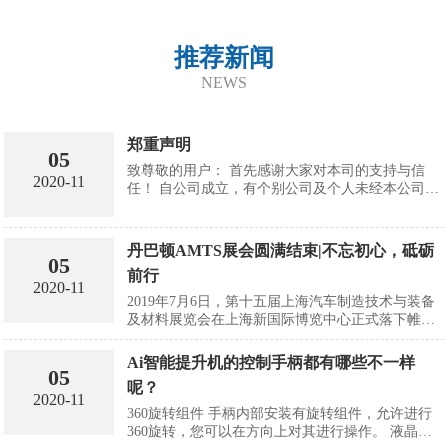
推荐新闻
NEWS
郑重声明
05
致尊敬的用户： 首先感谢大家对本司的支持与信
2020-11
任！ 自公司成立，有个别公司及个人未经本公司授
权，擅自在百度、谷歌以及其他渠道上进行产品宣
传。 本司郑重声明其信息及各种虚...
丹巴顿AMTS展会圆满结束|不忘初心，砥砺
05
前行
2020-11
2019年7月6日，第十五届上海汽车制造技术与装备
及材料展览会在上海新国际博览中心正式落下帷
幕。此次展会，丹巴顿展示了公司旗下的折臂式智
能提升机，自立组合式智能提升机及三...
Ai智能提升机的控制手柄都有哪些不一样
05
呢？
2020-11
360旋转组件 手柄内部安装有旋转组件，允许进行 
360旋转，您可以在方向上对其进行操作。 液晶显